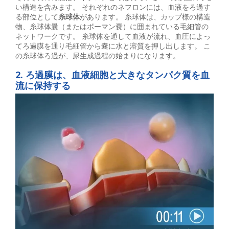
い構造を含みます。 それぞれのネフロンには、血液をろ過す
る部位として
糸球体
があります。 糸球体は、カップ様の構造
物、糸球体曩（またはボーマン嚢）に囲まれている毛細管の
ネットワークです。 糸球体を通して血液が流れ、血圧によっ
てろ過膜を通り毛細管から嚢に水と溶質を押し出します。 こ
の糸球体ろ過が、尿生成過程の始まりになります。
2. ろ過膜は、血液細胞と大きなタンパク質を血
流に保持する