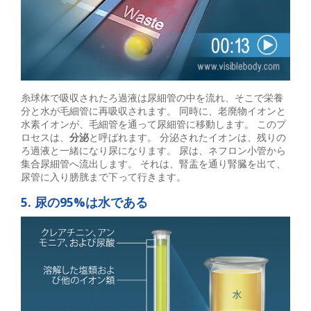
糸球体で吸収されたろ過液は尿細管の中を流れ、そこで栄養
分と水が毛細管に再吸収されます。 同時に、老廃物イオンと
水素イオンが、毛細管を通って尿細管に移動します。 このプ
ロセスは、
分泌
と呼ばれます。 分泌されたイオンは、残りの
ろ過液と一緒になり尿になります。 尿は、ネフロン小管から
集合尿細管へ流出します。 それは、腎盂を通り腎臓を出て、
尿管に入り膀胱まで下って行きます。
5. 尿の95%は水である