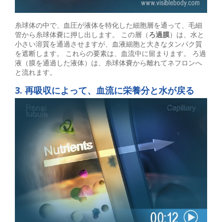
糸球体の中で、血圧が液体を特化した細胞層を通って、毛細
管から糸球体嚢に押し出します。 この層（
ろ過膜
）は、水と
小さい溶質を通過させますが、血液細胞と大きなタンパク質
を遮断します。 これらの要素は、血流中に留まります。 ろ過
液（膜を通過した液体）は、糸球体嚢から離れてネフロンへ
と流れます。
3. 再吸収によって、血流に栄養分と水が戻る