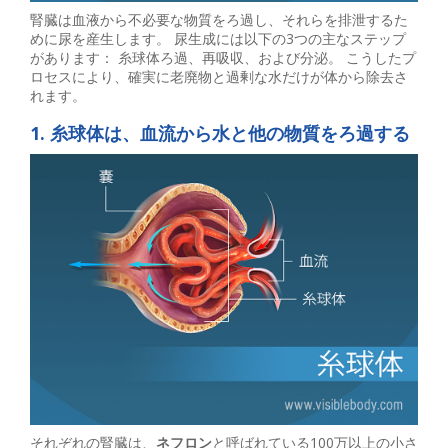
腎臓は血液から不必要な物質をろ過し、それらを排泄するた
めに尿を産生します。 尿生成には以下の3つの主なステップ
があります： 糸球体ろ過、再吸収、および分泌。 こうしたプ
ロセスにより、確実に老廃物と過剰な水だけが体から除去さ
れます。
1. 糸球体は、血流から水と他の物質をろ過する
それぞれの腎臓は、
ネフロン
と呼ばれている100万以上の小さ