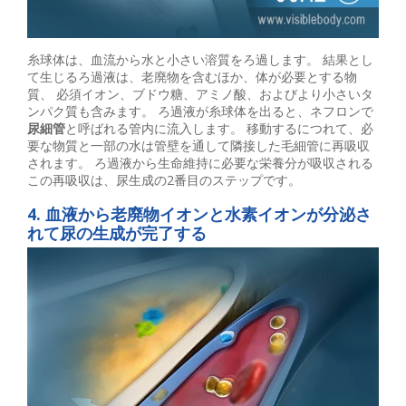
糸球体は、血流から水と小さい溶質をろ過します。 結果とし
て生じるろ過液は、老廃物を含むほか、体が必要とする物
質、 必須イオン、ブドウ糖、アミノ酸、およびより小さいタ
ンパク質も含みます。 ろ過液が糸球体を出ると、ネフロンで
尿細管
と呼ばれる管内に流入します。 移動するにつれて、必
要な物質と一部の水は管壁を通して隣接した毛細管に再吸収
されます。 ろ過液から生命維持に必要な栄養分が吸収される
この再吸収は、尿生成の2番目のステップです。
4. 血液から老廃物イオンと水素イオンが分泌さ
れて尿の生成が完了する