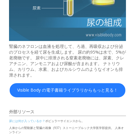
腎臓のネフロンは血液を処理して、ろ過、再吸収および分泌
のプロセスを経て尿を生成します。 尿の約95%は水で、5%が
老廃物です。 尿中に排泄される窒素老廃物には、尿素、クレ
アチニン、アンモニアおよび尿酸が含まれます。 ナトリウ
ム、カリウム、水素、およびカルシウムのようなイオンも排
泄されます。
Visible Body の電子書籍ライブラリからもっと見る！
外部リソース
尿には何が入っているか？
ポピュラーサイエンスから。
人体からの腎動脈と腎臓の画像｛937｝ストーニーブルック大学医学部提供。 人体オ
ンライン