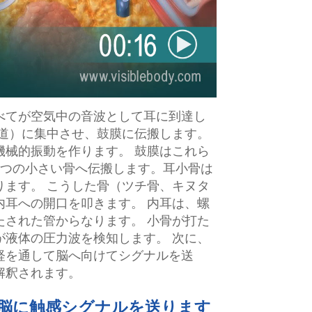
べてが空気中の音波として耳に到達し
耳道）に集中させ、鼓膜に伝搬します。
機械的振動を作ります。 鼓膜はこれら
3つの小さい骨へ伝搬します。耳小骨は
ります。 こうした骨（ツチ骨、キヌタ
内耳への開口を叩きます。 内耳は、螺
たされた管からなります。 小骨が打た
が液体の圧力波を検知します。 次に、
経を通して脳へ向けてシグナルを送
解釈されます。
、脳に触感シグナルを送ります