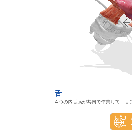
舌
4 つの内舌筋が共同で作業して、舌