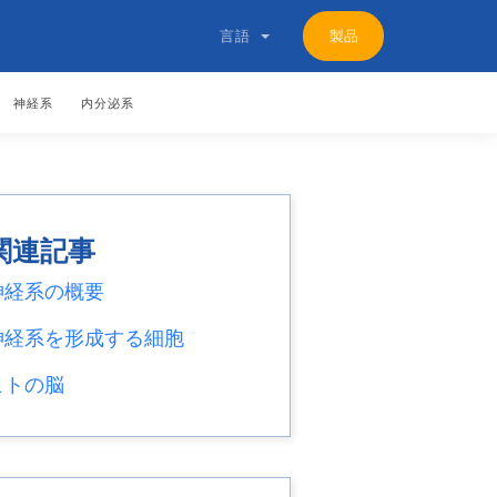
製品
言語
神経系
内分泌系
関連記事
神経系の概要
神経系を形成する細胞
ヒトの脳