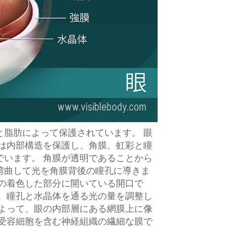
と脂肪によって保護されています。 眼
れは内部構造を保護し、角膜、虹彩と瞳
でいます。 角膜が透明であることから
湾曲して光を角膜背後の瞳孔に導きま
彩の着色した部分に開いている開口で
て、瞳孔と水晶体を通る光の量を調整し
によって、眼の内部層にある網膜上に像
光受容細胞を含む神経組織の繊細な膜で