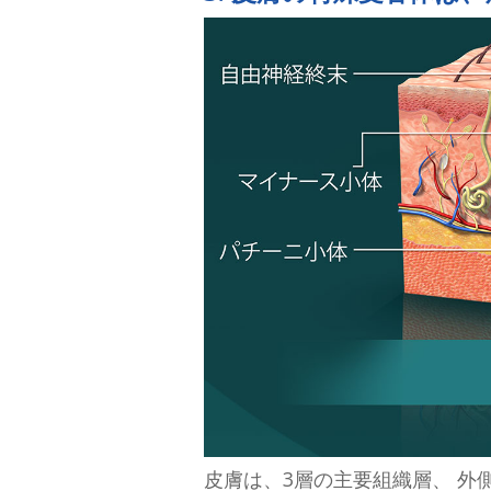
皮膚は、3層の主要組織層、 外