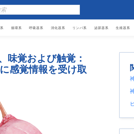
系
循環系
呼吸器系
消化器系
リンパ系
泌尿器系
生殖器系
、味覚および触覚：
に感覚情報を受け取