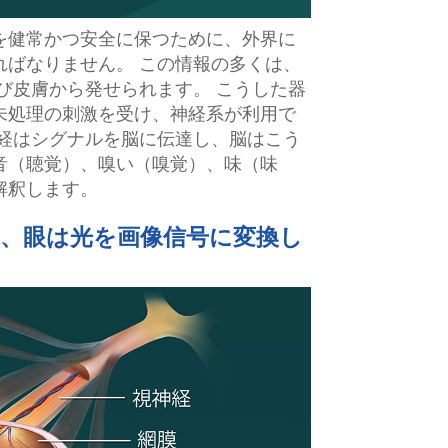
を健常かつ安全に保つために、外界に
ればなりません。 この情報の多くは、
び皮膚から発せられます。 こうした器
未処理の刺激を受け、神経系が利用で
神経はシグナルを脳に伝達し、脳はこう
音（聴覚）、嗅い（嗅覚）、味（味
解釈します。
に、眼は光を画像信号に変換し