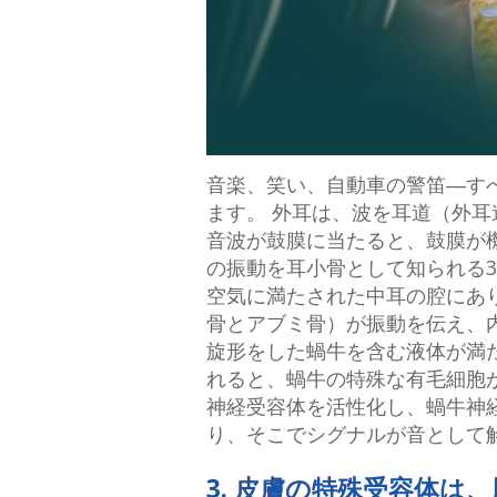
音楽、笑い、自動車の警笛―す
ます。 外耳は、波を耳道（外
音波が鼓膜に当たると、鼓膜が
の振動を耳小骨として知られる
空気に満たされた中耳の腔にあ
骨とアブミ骨）が振動を伝え、
旋形をした蝸牛を含む液体が満
れると、蝸牛の特殊な有毛細胞
神経受容体を活性化し、蝸牛神
り、そこでシグナルが音として
3. 皮膚の特殊受容体は