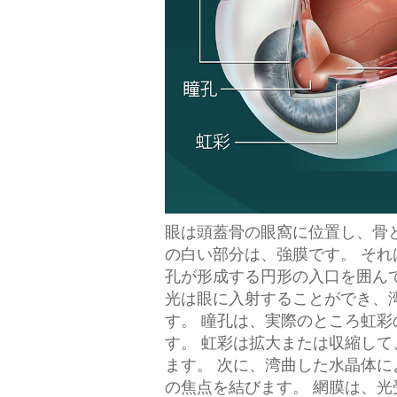
眼は頭蓋骨の眼窩に位置し、骨
の白い部分は、強膜です。 そ
孔が形成する円形の入口を囲ん
光は眼に入射することができ、
す。 瞳孔は、実際のところ虹
す。 虹彩は拡大または収縮し
ます。 次に、湾曲した水晶体
の焦点を結びます。 網膜は、