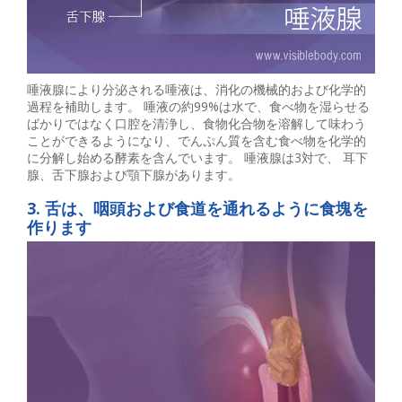
唾液腺により分泌される唾液は、消化の機械的および化学的
過程を補助します。 唾液の約99%は水で、食べ物を湿らせる
ばかりではなく口腔を清浄し、食物化合物を溶解して味わう
ことができるようになり、でんぷん質を含む食べ物を化学的
に分解し始める酵素を含んでいます。 唾液腺は3対で、 耳下
腺、舌下腺および顎下腺があります。
3. 舌は、咽頭および食道を通れるように食塊を
作ります