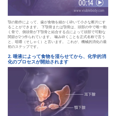
顎の動作によって、歯が食物を細かく砕いて小さな断片にす
ることができます。 下顎骨または顎骨は、頭部の中で唯一動
く骨で、側頭骨が下顎骨と結合する点によって頭部で可動な
関節が2つ作られています。 噛み砕くことを正式名称で言う
と、咀嚼（そしゃく）と言います。 これが、機械的消化の最
初のステップです。
2. 唾液によって食物を湿らせてから、化学的消
化のプロセスが開始されます