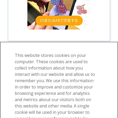
This website stores cookies on your
computer. These cookies are used to
collect information about how you
©2026 Visible Body、Cengage Learningの一部門
interact with our website and allow us to
利用規約
プライバシー
許可
remember you. We use this information
in order to improve and customize your
browsing experience and for analytics
and metrics about our visitors both on
this website and other media. A single
-
cookie will be used in your browser to
弊社の素晴らしい解剖学的構造について電子メールを