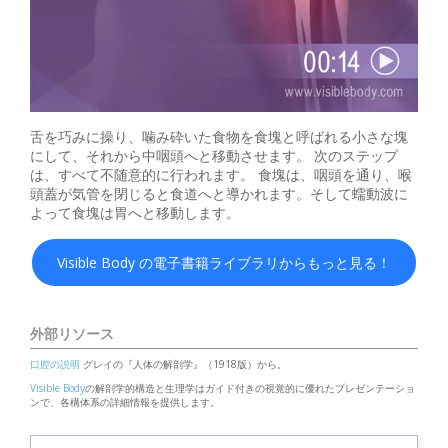
舌を巧みに操り、噛み砕いた食物を食塊と呼ばれる小さな塊
にして、それから中咽頭へと移動させます。 次のステップ
は、すべて不随意的に行われます。 食塊は、咽頭を通り、喉
頭蓋が気管を閉じると食道へと導かれます。そして蠕動波に
よって食塊は胃へと移動します。
Visible Body の電子書籍ライブラリからもっと見る！
外部リソース
口腔の説明
グレイの『人体の解剖学』（1918版）から。
Visible Body
の解剖学的構造と生理学はガイド付きの視覚的に優れたプレゼンテーショ
ンで、各構体系の詳細情報を提供します。