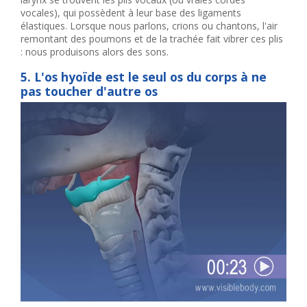
vocales), qui possèdent à leur base des ligaments
élastiques. Lorsque nous parlons, crions ou chantons, l'air
remontant des poumons et de la trachée fait vibrer ces plis
: nous produisons alors des sons.
5. L'os hyoïde est le seul os du corps à ne
pas toucher d'autre os