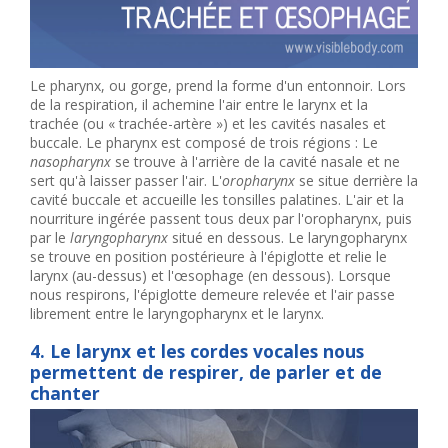
Le pharynx, ou gorge, prend la forme d'un entonnoir. Lors
de la respiration, il achemine l'air entre le larynx et la
trachée (ou « trachée-artère ») et les cavités nasales et
buccale. Le pharynx est composé de trois régions : Le
nasopharynx
se trouve à l'arrière de la cavité nasale et ne
sert qu'à laisser passer l'air. L'
oropharynx
se situe derrière la
cavité buccale et accueille les tonsilles palatines. L'air et la
nourriture ingérée passent tous deux par l'oropharynx, puis
par le
laryngopharynx
situé en dessous. Le laryngopharynx
se trouve en position postérieure à l'épiglotte et relie le
larynx (au-dessus) et l'œsophage (en dessous). Lorsque
nous respirons, l'épiglotte demeure relevée et l'air passe
librement entre le laryngopharynx et le larynx.
4. Le larynx et les cordes vocales nous
permettent de respirer, de parler et de
chanter