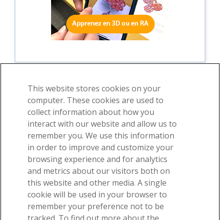
This website stores cookies on your
computer. These cookies are used to
collect information about how you
©2026 Visible Body, une division de Cengage Learning
interact with our website and allow us to
Contrat d'utilisation
Confidentialité
Autorisations
remember you. We use this information
in order to improve and customize your
browsing experience and for analytics
and metrics about our visitors both on
this website and other media. A single
cookie will be used in your browser to
-
remember your preference not to be
Recevez nos e-mails géniaux sur l'anatomie !
tracked. To find out more about the