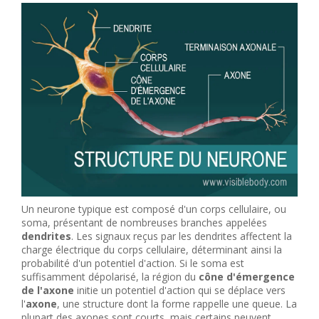
Un neurone typique est composé d'un corps cellulaire, ou
soma, présentant de nombreuses branches appelées
dendrites
. Les signaux reçus par les dendrites affectent la
charge électrique du corps cellulaire, déterminant ainsi la
probabilité d'un potentiel d'action. Si le soma est
suffisamment dépolarisé, la région du
cône d'émergence
de l'axone
initie un potentiel d'action qui se déplace vers
l'
axone
, une structure dont la forme rappelle une queue. La
plupart des axones sont courts, mais certains peuvent