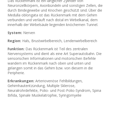
Das Rückenmark ist ein länglicher Zylinder von
Neuronzellkörpern, Axonbündeln und sonstigen Zellen, die
durch Bindegewebe und Knochen geschützt sind. Über die
Medulla oblongata ist das Rückenmark mit dem Gehirn
verbunden und verläuft nach distal im Wirbelkanal, dem
innerhalb der Wirbelsäule liegenden knöchernen Tunnel.
System:
Nerven
Region:
Hals, Brustwirbelbereich, Lendenwirbelbereich
Funktion:
Das Rückenmark ist Teil des zentralen
Nervensystems und dient als eine Art Superautobahn. Die
sensorischen Informationen und motorischen Befehle
wandern im Rückenmark nach oben und unten und
gelangen somit in das Gehirn bzw. von diesem in die
Peripherie.
Erkrankungen:
Arteriovenöse Fehlbildungen,
Gehirnhautentzündung, Multiple Sklerose,
Neuralrohrdefekte, Polio- und Post-Polio-Syndrom, Spina
Bifida, Spinale Muskelatrophie, Syringomyelie