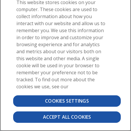
This website stores cookies on your
Das Corpus callosum (r, l), ein zentrales weißes
Faserbündel, das die Mittellinie des Gehirns kreuzt und die
computer. These cookies are used to
entsprechenden Areale grauer Substanz in beiden
collect information about how you
Großhirnhemisphären miteinander verbindet, ermöglicht die
interact with our website and allow us to
Kommunikation zwischen den beiden Hälften des Gehirns
und die funktionelle Integration.
remember you. We use this information
in order to improve and customize your
System:
Nerven
browsing experience and for analytics
Region:
Kopf
and metrics about our visitors both on
this website and other media. A single
cookie will be used in your browser to
-
remember your preference not to be
Hier unsere fantastischen Anatomie-E-Mails
tracked. To find out more about the
abonnieren!
cookies we use, see our
COOKIES SETTINGS
Wenn Sie "
Subscribe" wählen, erhalten Sie unseren E-Mail-Newsletter.
Verwenden Sie die Links am Ende jeder E-Mail, um die Art der E-Mails
ACCEPT ALL COOKIES
zu verwalten, die Sie erhalten möchten oder um sich abzumelden.
Weitere Informationen finden Sie in unserer
Datenschutzerklärung
.