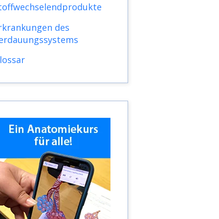
toffwechselendprodukte
rkrankungen des
erdauungssystems
lossar