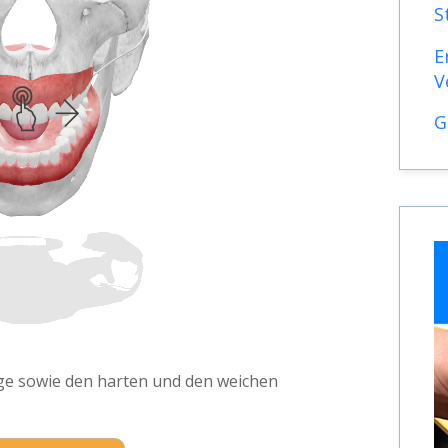
S
E
V
G
e sowie den harten und den weichen