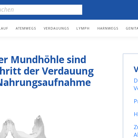
LAUF
ATEMWEGS
VERDAUUNGS
LYMPH
HARNWEGS
GENIT
der Mundhöhle sind
V
chritt der Verdauung
 Nahrungsaufnahme
D
V
P
H
Z
A