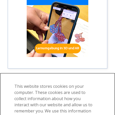
This website stores cookies on your
computer. These cookies are used to
©2026 Visible Body, ein Geschäftsbereich von Cengage
collect information about how you
Learning
interact with our website and allow us to
Nutzungsvereinbarung
Datenschutz
Benutzerrechte
remember you. We use this information