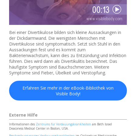
Bei einer Divertikulose bilden sich kleine Aussackungen in
der Dickdarmwand. Die wenigsten Menschen mit
Divertikulose sind symptomatisch. Setzt sich Stuhl in den
Aussackungen fest und es kommt zum
Bakterienwachstum, kann dies zu Entzündung und Infektion
führen. Dies wird dann als Divertikulitis bezeichnet. Das
häufigste Symptom sind Bauchschmerzen. Weitere
Symptome sind Fieber, Übelkeit und Verstopfung.
Erfahren Sie mehr in der eBook-Bibliothek von
Visible Body!
Externe Hilfe
Informationen des
Zentrums für Verdauungskrankheiten
am Beth Israel
Deaconess Medical Center in Boston, USA.
Beschreibung einiger Verdauungskrankheiten
im Onlinekurs Medizinische