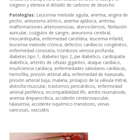
oxígeno y elimina el dióxido de carbono de desecho.
Patologías:
Leucemia mieloide aguda, anemia, angina de
pecho, aneurisma aórtico, anemia aplásica, arritmia,
malformaciones arteriovenosas, aterosclerosis, fibrilación
auricular, coágulos de sangre, aneurisma cerebral,
miocardiopatía, enfermedad carotídea, leucemia infantil,
leucemia mieloide crónica, defectos cardíacos congénitos,
enfermedad coronaria, trombosis venosa profunda,
diabetes tipo 1, diabetes tipo 2, pie diabético, cardiopatía
diabética, arteritis de células gigantes, ataque cardíaco,
insuficiencia cardíaca, enfermedades valvulares cardíacas,
hemofilia, presión arterial alta, enfermedad de Kawasaki,
presión arterial baja, malaria, prolapso de la válvula mitral,
distrofia muscular, trastornos pericárdicos, enfermedad
arterial periférica, incompatibilidad Rh, artritis reumatoide,
anemia drepanocítica, accidente cerebrovascular,
talasemia, accidente isquémico transitorio, venas
varicosas, vasculitis