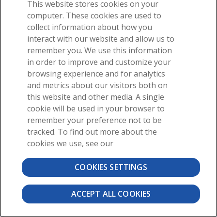
Función:
Juntas, las arterias pulmonares transportan
This website stores cookies on your
sangre desoxigenada del ventrículo derecho a los
computer. These cookies are used to
pulmones.
collect information about how you
Patologías:
Diabetes tipo 1, diabetes tipo 2
interact with our website and allow us to
remember you. We use this information
in order to improve and customize your
browsing experience and for analytics
and metrics about our visitors both on
this website and other media. A single
-
cookie will be used in your browser to
¡Reciba nuestros increíbles correos electrónicos
remember your preference not to be
de anatomía!
tracked. To find out more about the
cookies we use, see our
COOKIES SETTINGS
Cuando usted selecciona "
Subscribe", comenzará a recibir nuestro
boletín informativo por correo electrónico. Utilice los enlaces en la
parte inferior de cualquier correo electrónico para administrar el tipo
ACCEPT ALL COOKIES
de correos electrónicos que recibe o para darse de baja. Consulte
nuestra política de
privacidad
para obtener más detalles.