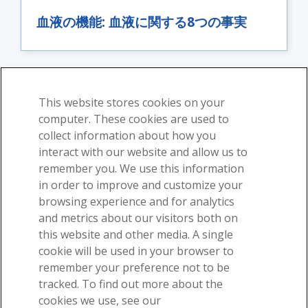
血液の機能: 血液に関する8つの事実
Learn Siteで詳細を見る
This website stores cookies on your
computer. These cookies are used to
collect information about how you
interact with our website and allow us to
remember you. We use this information
弊社の素晴らしい解剖学的構造について電子メールをお受け取
in order to improve and customize your
りください！
browsing experience and for analytics
and metrics about our visitors both on
this website and other media. A single
cookie will be used in your browser to
"購読する"を選択すると、弊社のニュースレターの受信がスタートしま
remember your preference not to be
す。お客様が受け取る電子メールの種類を管理するか、または購読を取
tracked. To find out more about the
り消すには、電子メールの下にあるリンクを使用してください。詳細に
ついてもっとお知りになりたい方は、弊社の
個人情報の保護方針
をご覧
cookies we use, see our