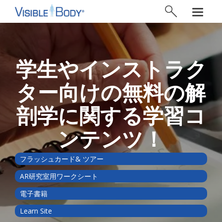
学生やインストラク
ター向けの無料の解
剖学に関する学習コ
ンテンツ！
フラッシュカード& ツアー
AR研究室用ワークシート
電子書籍
Learn Site