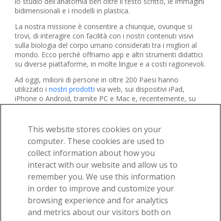
lo studio dell'anatomia ben oltre il testo scritto, le immagini
bidimensionali e i modelli in plastica.
La nostra missione è consentire a chiunque, ovunque si
trovi, di interagire con facilità con i nostri contenuti visivi
sulla biologia del corpo umano considerati tra i migliori al
mondo. Ecco perché offriamo app e altri strumenti didattici
su diverse piattaforme, in molte lingue e a costi ragionevoli.
Ad oggi, milioni di persone in oltre 200 Paesi hanno
utilizzato i
nostri prodotti
via web, sui dispositivi iPad,
iPhone o Android, tramite PC e Mac e, recentemente, su
piattaforme emergenti, come i display Sectra e zSpace. Per
maggiori informazioni sulla nostra comunità di utenti, vieni
a trovarci su
Facebook
,
Twitter
e
YouTube
.
This website stores cookies on your
computer. These cookies are used to
collect information about how you
interact with our website and allow us to
remember you. We use this information
in order to improve and customize your
Ricevi le nostre fantastiche e-mail sull'anatomia!
browsing experience and for analytics
and metrics about our visitors both on