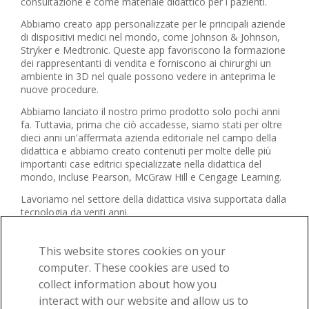
consultazione e come materiale didattico per i pazienti.
Abbiamo creato app personalizzate per le principali aziende
di dispositivi medici nel mondo, come Johnson & Johnson,
Stryker e Medtronic. Queste app favoriscono la formazione
dei rappresentanti di vendita e forniscono ai chirurghi un
ambiente in 3D nel quale possono vedere in anteprima le
nuove procedure.
Abbiamo lanciato il nostro primo prodotto solo pochi anni
fa. Tuttavia, prima che ciò accadesse, siamo stati per oltre
dieci anni un'affermata azienda editoriale nel campo della
didattica e abbiamo creato contenuti per molte delle più
importanti case editrici specializzate nella didattica del
mondo, incluse Pearson, McGraw Hill e Cengage Learning.
Lavoriamo nel settore della didattica visiva supportata dalla
tecnologia da venti anni.
Per scoprire maggiori informazioni sulla nostra comunità di
utenti, seguici su
Facebook
,
Twitter
e
YouTube
.
This website stores cookies on your
computer. These cookies are used to
collect information about how you
interact with our website and allow us to