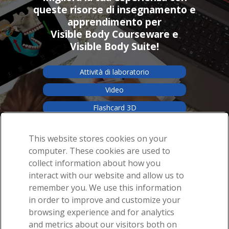
queste risorse di insegnamento e
apprendimento per
Visible Body Courseware e
Visible Body Suite!
Attività di laboratorio
Video
Flashcard 3D
Accedi a più contenuti
This website stores cookies on your
computer. These cookies are used to
collect information about how you
interact with our website and allow us to
remember you. We use this information
in order to improve and customize your
Ricevi le nostre fantastiche e-mail sull'anatomia!
browsing experience and for analytics
and metrics about our visitors both on