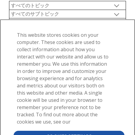
This website stores cookies on your
computer. These cookies are used to
69のうち76-69
検索結果はありません。
collect information about how you
interact with our website and allow us to
remember you. We use this information
弊社の素晴らしい解剖学的構造について電子メールをお受け取
in order to improve and customize your
りください！
browsing experience and for analytics
and metrics about our visitors both on
this website and other media. A single
cookie will be used in your browser to
"購読する"を選択すると、弊社のニュースレターの受信がスタートしま
remember your preference not to be
す。お客様が受け取る電子メールの種類を管理するか、または購読を取
tracked. To find out more about the
り消すには、電子メールの下にあるリンクを使用してください。詳細に
ついてもっとお知りになりたい方は、弊社の
個人情報の保護方針
をご覧
cookies we use, see our
ください。