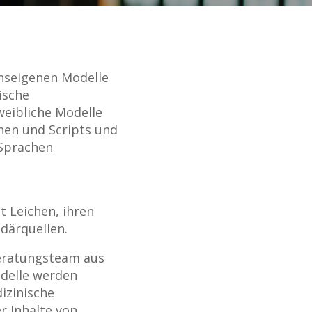
nseigenen Modelle
ische
eibliche Modelle
nen und Scripts und
 Sprachen
t Leichen, ihren
därquellen.
Beratungsteam aus
odelle werden
izinische
r Inhalte von