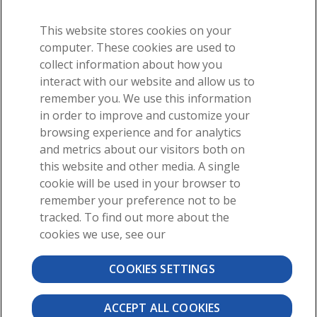
This website stores cookies on your
computer. These cookies are used to
Anterior
1
2
3
4
5
Siguiente
collect information about how you
interact with our website and allow us to
remember you. We use this information
¡Reciba nuestros increíbles correos electrónicos de
in order to improve and customize your
anatomía!
browsing experience and for analytics
and metrics about our visitors both on
this website and other media. A single
cookie will be used in your browser to
Cuando usted selecciona "Suscribirse", comenzará a recibir nuestro
remember your preference not to be
boletín informativo por correo electrónico. Utilice los enlaces en la
tracked. To find out more about the
parte inferior de cualquier correo electrónico para administrar el tipo
de correos electrónicos que recibe o para darse de baja. Consulte
cookies we use, see our
nuestra política de
privacidad
para obtener más detalles.
COOKIES SETTINGS
©2026 Visible Body, una división de Cengage Learning
Términos de uso
Privacidad
Permisos
ACCEPT ALL COOKIES